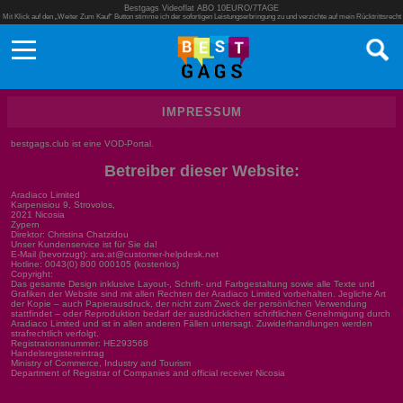
Bestgags Videoflat ABO 10EURO/7TAGE
Mit Klick auf den „Weiter Zum Kauf“ Button stimme ich der sofortigen Leistungserbringung zu und verzichte auf mein Rücktrittsrecht
IMPRESSUM
bestgags.club ist eine VOD-Portal.
Betreiber dieser Website:
Aradiaco Limited
Karpenisiou 9, Strovolos,
2021 Nicosia
Zypern
Direktor: Christina Chatzidou
Unser Kundenservice ist für Sie da!
E-Mail (bevorzugt):
ara.at@customer-helpdesk.net
Hotline: 0043(0) 800 000105 (kostenlos)
Copyright:
Das gesamte Design inklusive Layout-, Schrift- und Farbgestaltung sowie alle Texte und
Grafiken der Website sind mit allen Rechten der Aradiaco Limited vorbehalten. Jegliche Art
der Kopie – auch Papierausdruck, der nicht zum Zweck der persönlichen Verwendung
stattfindet – oder Reproduktion bedarf der ausdrücklichen schriftlichen Genehmigung durch
Aradiaco Limited und ist in allen anderen Fällen untersagt. Zuwiderhandlungen werden
strafrechtlich verfolgt.
Registrationsnummer: HE293568
Handelsregistereintrag
Ministry of Commerce, Industry and Tourism
Department of Registrar of Companies and official receiver Nicosia