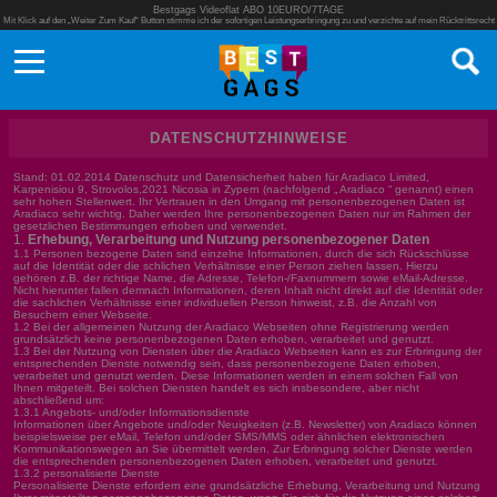
Bestgags Videoflat ABO 10EURO/7TAGE
Mit Klick auf den „Weiter Zum Kauf“ Button stimme ich der sofortigen Leistungserbringung zu und verzichte auf mein Rücktrittsrecht
DATENSCHUTZHINWEISE
Stand: 01.02.2014 Datenschutz und Datensicherheit haben für Aradiaco Limited,
Karpenisiou 9, Strovolos,2021 Nicosia in Zypern (nachfolgend „ Aradiaco “ genannt) einen
sehr hohen Stellenwert. Ihr Vertrauen in den Umgang mit personenbezogenen Daten ist
Aradiaco sehr wichtig. Daher werden Ihre personenbezogenen Daten nur im Rahmen der
gesetzlichen Bestimmungen erhoben und verwendet.
Erhebung, Verarbeitung und Nutzung personenbezogener Daten
1.1 Personen bezogene Daten sind einzelne Informationen, durch die sich Rückschlüsse
auf die Identität oder die schlichen Verhältnisse einer Person ziehen lassen. Hierzu
gehören z.B. der richtige Name, die Adresse, Telefon-/Faxnummern sowie eMail-Adresse.
Nicht hierunter fallen demnach Informationen, deren Inhalt nicht direkt auf die Identität oder
die sachlichen Verhältnisse einer individuellen Person hinweist, z.B. die Anzahl von
Besuchern einer Webseite.
1.2 Bei der allgemeinen Nutzung der Aradiaco Webseiten ohne Registrierung werden
grundsätzlich keine personenbezogenen Daten erhoben, verarbeitet und genutzt.
1.3 Bei der Nutzung von Diensten über die Aradiaco Webseiten kann es zur Erbringung der
entsprechenden Dienste notwendig sein, dass personenbezogene Daten erhoben,
verarbeitet und genutzt werden. Diese Informationen werden in einem solchen Fall von
Ihnen mitgeteilt. Bei solchen Diensten handelt es sich insbesondere, aber nicht
abschließend um:
1.3.1 Angebots- und/oder Informationsdienste
Informationen über Angebote und/oder Neuigkeiten (z.B. Newsletter) von Aradiaco können
beispielsweise per eMail, Telefon und/oder SMS/MMS oder ähnlichen elektronischen
Kommunikationswegen an Sie übermittelt werden. Zur Erbringung solcher Dienste werden
die entsprechenden personenbezogenen Daten erhoben, verarbeitet und genutzt.
1.3.2 personalisierte Dienste
Personalisierte Dienste erfordern eine grundsätzliche Erhebung, Verarbeitung und Nutzung