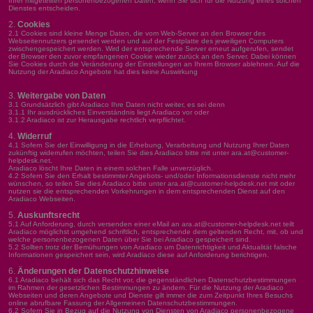
Ihrer mitgeteilten personenbezogenen Daten, wenn Sie sich für die Nutzung eines solchen
Dienstes entscheiden.
Cookies
2.1 Cookies sind kleine Menge Daten, die vom Web-Server an den Browser des
Webseitennutzers gesendet werden und auf der Festplatte des jeweiligen Computers
zwischengespeichert werden. Wird der entsprechende Server erneut aufgerufen, sendet
der Browser den zuvor empfangenen Cookie wieder zurück an den Server. Dabei können
Sie Cookies durch die Veränderung der Einstellungen an Ihrem Browser ablehnen. Auf die
Nutzung der Aradiaco Angebote hat dies keine Auswirkung
Weitergabe von Daten
3.1 Grundsätzlich gibt Aradiaco Ihre Daten nicht weiter, es sei denn
3.1.1 Ihr ausdrückliches Einverständnis liegt Aradiaco vor oder
3.1.2 Aradiaco ist zur Herausgabe rechtlich verpflichtet.
Widerruf
4.1 Sofern Sie der Einwilligung in die Erhebung, Verarbeitung und Nutzung Ihrer Daten
zukünftig widerrufen möchten, teilen Sie dies Aradiaco bitte mit unter
ara.at@customer-
helpdesk.net
.
Aradiaco löscht Ihre Daten in einem solchen Falle unverzüglich.
4.2 Sofern Sie den Erhalt bestimmter Angebots- und/oder Informationsdienste nicht mehr
wünschen, so teilen Sie dies Aradiaco bitte unter
ara.at@customer-helpdesk.net
mit oder
nutzen sie die entsprechenden Vorkehrungen in dem entsprechenden Dienst auf den
Aradiaco Webseiten.
Auskunftsrecht
5.1 Auf Anforderung, durch versenden einer eMail an
ara.at@customer-helpdesk.net
teilt
Aradiaco möglichst umgehend schriftlich, entsprechende dem geltenden Recht, mit, ob und
welche personenbezogenen Daten über Sie bei Aradiaco gespeichert sind.
5.2 Sollten trotz der Bemühungen von Aradiaco um Datenrichtigkeit und Aktualität falsche
Informationen gespeichert sein, wird Aradiaco diese auf Anforderung berichtigen.
Änderungen der Datenschutzhinweise
6.1 Aradiaco behält sich das Recht vor, die gegenständlichen Datenschutzbestimmungen
im Rahmen der gesetzlichen Bestimmungen zu ändern. Für die Nutzung der Aradiaco
Webseiten und deren Angebote und Dienste gilt immer die zum Zeitpunkt Ihres Besuchs
online abrufbare Fassung der Allgemeinen Datenschutzbestimmungen.
6.2 Sofern Sie in Bezug auf die Nutzung von Diensten von Aradiaco personenbezogene